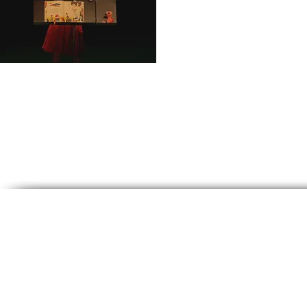
L'enfant derrière la
fenêtre
Created by EG 